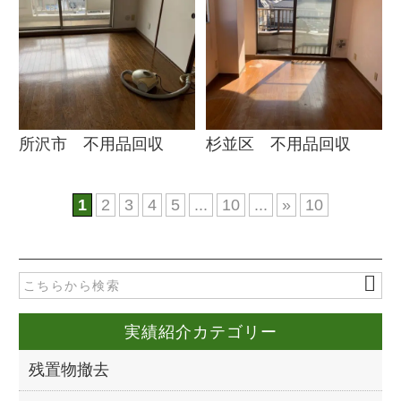
所沢市 不用品回収
杉並区 不用品回収
1
2
3
4
5
...
10
...
»
10
実績紹介カテゴリー
残置物撤去