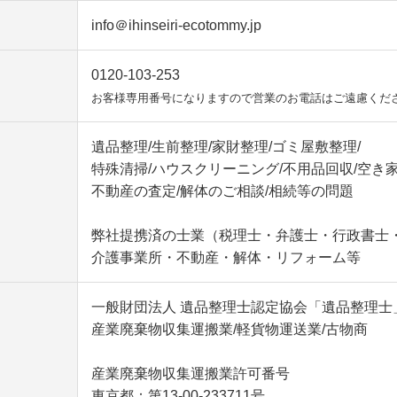
info＠ihinseiri-ecotommy.jp
0120-103-253
お客様専用番号になりますので営業のお電話はご遠慮くだ
遺品整理/生前整理/家財整理/ゴミ屋敷整理/
特殊清掃/ハウスクリーニング/不用品回収/空き家
不動産の査定/解体のご相談/相続等の問題
弊社提携済の士業（税理士・弁護士・行政書士
介護事業所・不動産・解体・リフォーム等
一般財団法人 遺品整理士認定協会「遺品整理士
産業廃棄物収集運搬業/軽貨物運送業/古物商
産業廃棄物収集運搬業許可番号
東京都：第13-00-233711号