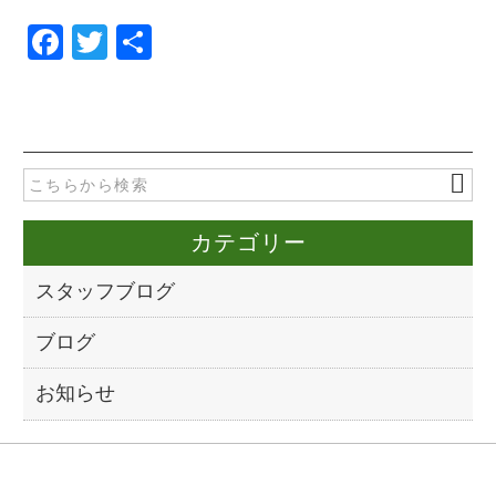
F
T
共
a
wi
有
c
tt
e
er
b
o
カテゴリー
o
k
スタッフブログ
ブログ
お知らせ