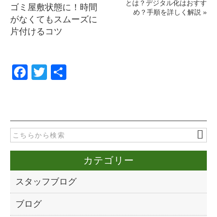
とは？デジタル化はおすす
ゴミ屋敷状態に！時間
め？手順を詳しく解説
»
がなくてもスムーズに
片付けるコツ
F
T
共
a
wi
有
c
tt
e
er
b
o
カテゴリー
o
k
スタッフブログ
ブログ