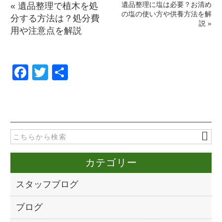
遺品整理に塩は必要？お清め
«
遺品整理で植木を処
の塩の使い方や供養方法を解
分する方法は？処分費
説
»
用や注意点を解説
F
T
共
a
wi
有
c
tt
e
er
b
o
カテゴリー
o
k
スタッフブログ
ブログ