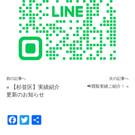
前の記事へ
次の記事へ
📢買取実績ご紹介！
»
«
【杉並区】実績紹介
更新のお知らせ
F
T
共
a
wi
有