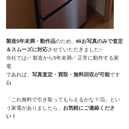
製造5年未満・動作品
のため、📸
お写真のみで査定
＆スムーズに対応
させていただきました✨
当社では✅ 製造から5年未満✅ 正常に動作する家
電
であれば、
写真査定・買取・無料回収が可能
です
👍
「これ無料で引き取ってもらえるかな？🤔」とい
う家電がありましたら、
お気軽にご連絡くださ
い！