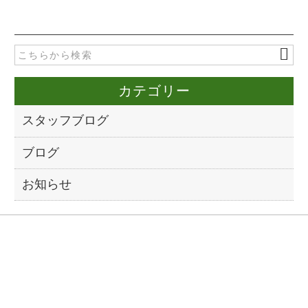
c
tt
e
er
b
o
カテゴリー
o
k
スタッフブログ
ブログ
お知らせ