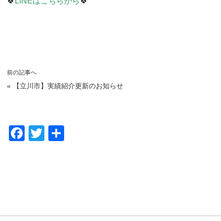
🍀
LINEはこちらから
🍀
前の記事へ
«
【立川市】実績紹介更新のお知らせ
F
T
共
a
wi
有
c
tt
e
er
b
o