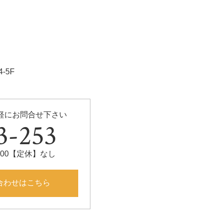
o
k
-5F
軽にお問合せ下さい
3-253
0:00【定休】なし
合わせはこちら