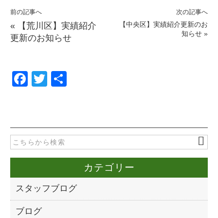
前の記事へ
次の記事へ
【中央区】実績紹介更新のお
«
【荒川区】実績紹介
知らせ
»
更新のお知らせ
F
T
共
a
wi
有
c
tt
e
er
b
o
カテゴリー
o
k
スタッフブログ
ブログ