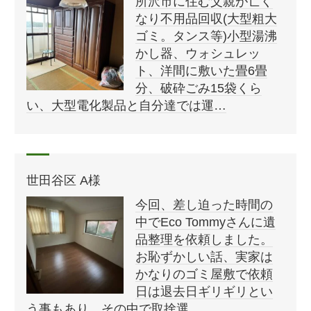
所沢市に住む父親が亡く
なり不用品回収(大型粗大
ゴミ。タンス等)小型湯沸
かし器、ウォシュレッ
ト、洋間に敷いた畳6畳
分、破砕ごみ15袋くら
い、大型電化製品と自分達では運…
世田谷区 A様
今回、差し迫った時間の
中でEco Tommyさんに遺
品整理を依頼しました。
お恥ずかしい話、実家は
かなりのゴミ屋敷で依頼
日は退去日ギリギリとい
う事もあり、その中で取捨選…