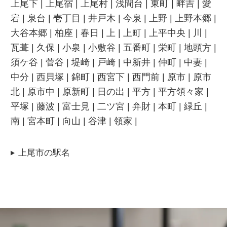
上尾下 | 上尾宿 | 上尾村 | 浅間台 | 東町 | 畔吉 | 愛
宕 | 泉台 | 壱丁目 | 井戸木 | 今泉 | 上野 | 上野本郷 |
大谷本郷 | 柏座 | 春日 | 上 | 上町 | 上平中央 | 川 |
瓦葺 | 久保 | 小泉 | 小敷谷 | 五番町 | 栄町 | 地頭方 |
須ケ谷 | 菅谷 | 堤崎 | 戸崎 | 中新井 | 仲町 | 中妻 |
中分 | 西貝塚 | 錦町 | 西宮下 | 西門前 | 原市 | 原市
北 | 原市中 | 原新町 | 日の出 | 平方 | 平方領々家 |
平塚 | 藤波 | 富士見 | 二ツ宮 | 弁財 | 本町 | 緑丘 |
南 | 宮本町 | 向山 | 谷津 | 領家 |
上尾市の駅名