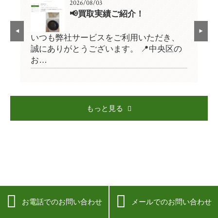
2026/08/03
📢買取実績ご紹介！
、
いつも弊社サービスをご利用いただき、
い
の
誠にありがとうございます。 📍中央区の
誠
お…
お
もっと見る


お電話でのお問い合わせ
メールでのお問い合わせ