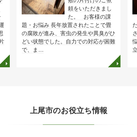
今
敷の片付けのご依
、
頼をいただきまし
ー
た。 お客様の課
運
題・お悩み 長年放置されたことで畳
思
の腐敗が進み、害虫の発生や異臭がひ
片
どい状態でした。自力での対応が困難
で、ま…
◥
◥
上尾市のお役立ち情報