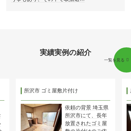
実績実例の紹介
一覧を見る
所沢市 ゴミ屋敷片付け
依頼の背景 埼玉県
お
所沢市にて、長年
い
放置されたゴミ屋