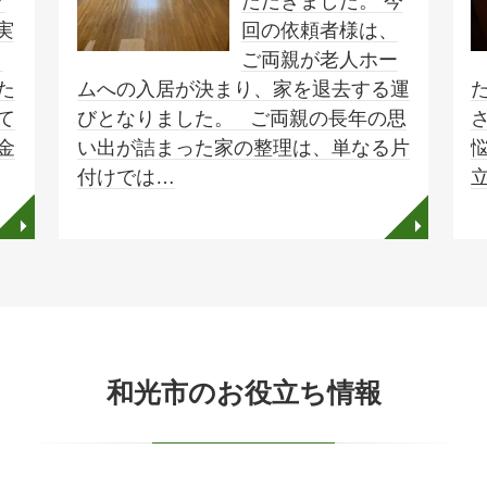
フ
ただきました。 今
実
回の依頼者様は、
。
ご両親が老人ホー
た
ムへの入居が決まり、家を退去する運
て
びとなりました。 ご両親の長年の思
金
い出が詰まった家の整理は、単なる片
付けでは…
◥
◥
和光市のお役立ち情報