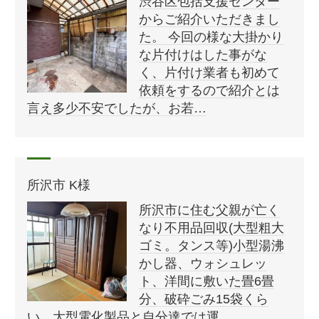
渋谷区包括支援センター
からご紹介いただきまし
た。 今回の様な大掛かり
な片付けはした事がな
く、片付け業者も初めて
依頼をするので紹介とは
言え多少不安でしたが、お若…
所沢市 K様
所沢市に住む父親が亡く
なり不用品回収(大型粗大
ゴミ。タンス等)小型湯沸
かし器、ウォシュレッ
ト、洋間に敷いた畳6畳
分、破砕ごみ15袋くら
い、大型電化製品と自分達では運…