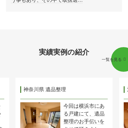
う事もあり、その中で取捨選…
実績実例の紹介
一覧を見る
神奈川県 遺品整理
を
今回は横浜市にあ
つ
る戸建にて、遺品
整理のお手伝いを