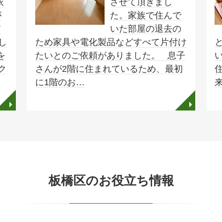
依
させて頂きまし
が
た。家族で住んで
て
いた部屋の退去の
し
ため家具や電化製品などすべて片付け
を
たいとのご依頼がありました。 息子
ク
さんが2階に住まれているため、最初
に1階のお…
◥
◥
板橋区のお役立ち情報