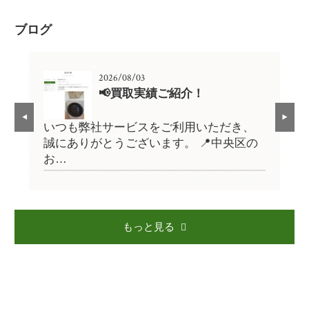
ブログ
2026/08/03
📢買取実績ご紹介！
、
いつも弊社サービスをご利用いただき、
い
の
誠にありがとうございます。 📍中央区の
誠
お…
お
もっと見る