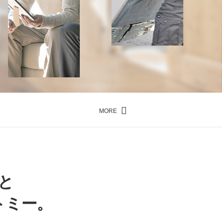
MORE
と
トミー。