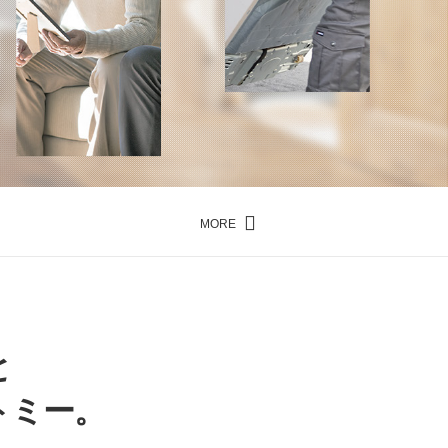
MORE
と
トミー。