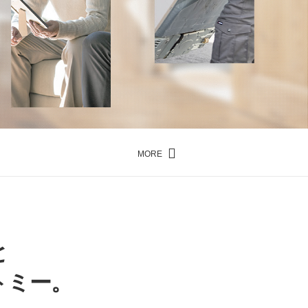
MORE
と
トミー。