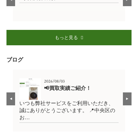
もっと見る
ブログ
2026/08/03
📢買取実績ご紹介！
、
いつも弊社サービスをご利用いただき、
い
の
誠にありがとうございます。 📍中央区の
誠
お…
お