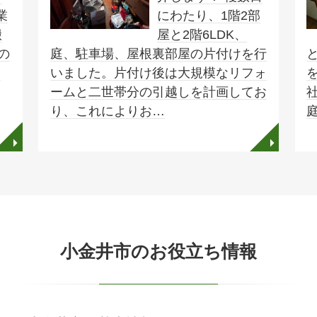
業
にわたり、1階2部
搬
屋と2階6LDK、
の
庭、駐車場、屋根裏部屋の片付けを行
業
いました。片付け後は大規模なリフォ
ームと二世帯分の引越しを計画してお
り、これによりお…
◥
◥
小金井市のお役立ち情報