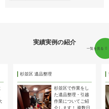
実績実例の紹介
一覧を見る
杉並区 遺品整理
遺
杉並区で作業をし
ま
た遺品整理・引越
大
作業についてご紹
、
介します！ 複数日