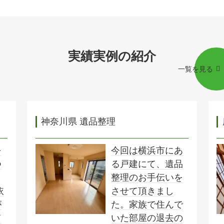
実績実例の紹介
一覧を見る
神奈川県 遺品整理
を
今回は横浜市にあ
つ
る戸建にて、遺品
整理のお手伝いを
依
させて頂きまし
が
た。家族で住んで
て
いた部屋の退去の