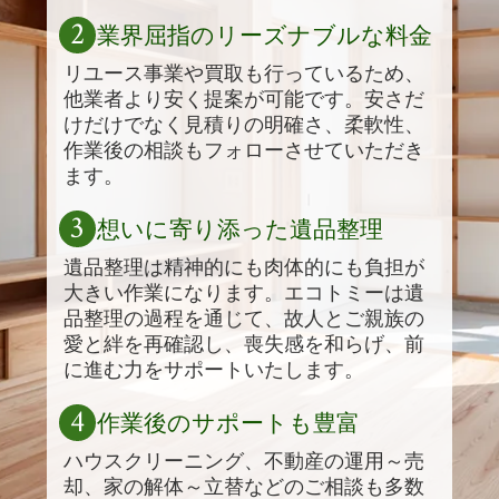
2
業界屈指のリーズナブルな料金
リユース事業や買取も行っているため、
他業者より安く提案が可能です。安さだ
けだけでなく見積りの明確さ、柔軟性、
作業後の相談もフォローさせていただき
ます。
3
想いに寄り添った遺品整理
遺品整理は精神的にも肉体的にも負担が
大きい作業になります。エコトミーは遺
品整理の過程を通じて、故人とご親族の
愛と絆を再確認し、喪失感を和らげ、前
に進む力をサポートいたします。
4
作業後のサポートも豊富
ハウスクリーニング、不動産の運用～売
却、家の解体～立替などのご相談も多数