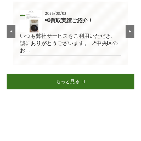
2026/08/03
📢買取実績ご紹介！
、
いつも弊社サービスをご利用いただき、
い
の
誠にありがとうございます。 📍中央区の
誠
お…
お
もっと見る