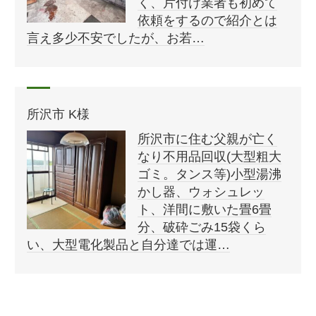
く、片付け業者も初めて
依頼をするので紹介とは
言え多少不安でしたが、お若…
所沢市 K様
所沢市に住む父親が亡く
なり不用品回収(大型粗大
ゴミ。タンス等)小型湯沸
かし器、ウォシュレッ
ト、洋間に敷いた畳6畳
分、破砕ごみ15袋くら
い、大型電化製品と自分達では運…