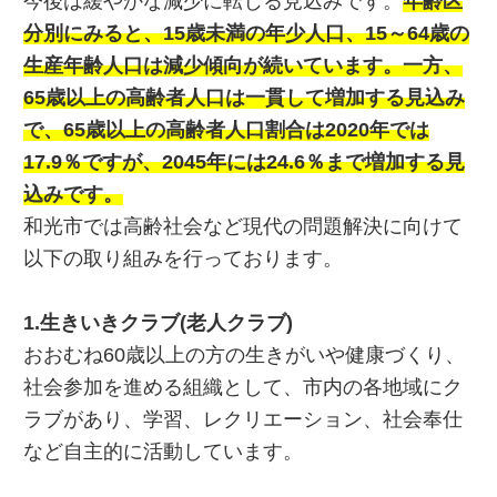
今後は緩やかな減少に転じる見込みです。
年齢区
分別にみると、15歳未満の年少人口、15～64歳の
生産年齢人口は減少傾向が続いています。一方、
65歳以上の高齢者人口は一貫して増加する見込み
で、65歳以上の高齢者人口割合は2020年では
17.9％ですが、2045年には24.6％まで増加する見
込みです。
和光市では高齢社会など現代の問題解決に向けて
以下の取り組みを行っております。
1.生きいきクラブ(老人クラブ)
おおむね60歳以上の方の生きがいや健康づくり、
社会参加を進める組織として、市内の各地域にク
ラブがあり、学習、レクリエーション、社会奉仕
など自主的に活動しています。