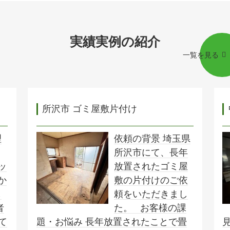
実績実例の紹介
一覧を見る
所沢市 ゴミ屋敷片付け
理
依頼の背景 埼玉県
所沢市にて、長年
ッ
放置されたゴミ屋
か
敷の片付けのご依
し
頼をいただきまし
者
た。 お客様の課
て
題・お悩み 長年放置されたことで畳