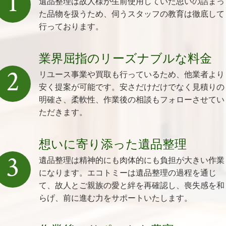
1
遺品整理は故人様が生前使用していた思いの詰まっ
た品物を扱うため、伺うスタッフの教育は徹底して
行っております。
業界屈指のリーズナブルな料金
2
リユース事業や買取も行っているため、他業者より
安く提案が可能です。安さだけだけでなく見積りの
明確さ、柔軟性、作業後の相談もフォローさせてい
ただきます。
想いに寄り添った遺品整理
3
遺品整理は精神的にも肉体的にも負担が大きい作業
になります。エコトミーは遺品整理の過程を通じ
て、故人とご親族の愛と絆を再確認し、喪失感を和
らげ、前に進む力をサポートいたします。