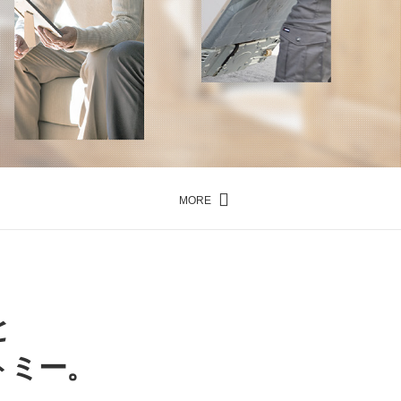
MORE
と
トミー。