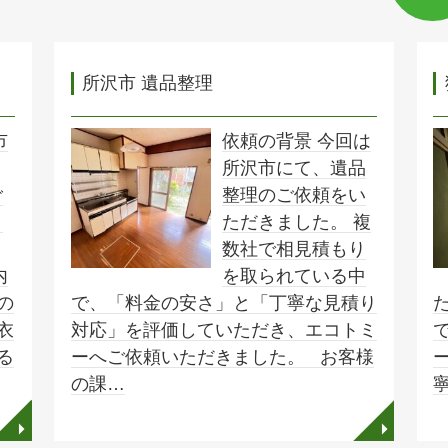
所沢市 遺品整理
市
依頼の背景 今回は
所沢市にて、遺品
ご
整理のご依頼をい
ま
ただきました。 複
の
数社で相見積もり
内
を取られている中
の
で、「料金の安さ」と「丁寧な見積り
衣
対応」を評価していただき、エコトミ
る
ーへご依頼いただきました。 お客様
の課…
◥
◥