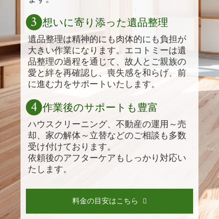
3
想いに寄り添った遺品整理
遺品整理は精神的にも肉体的にも負担が
大きい作業になります。エコトミーは遺
品整理の過程を通じて、故人とご親族の
愛と絆を再確認し、喪失感を和らげ、前
に進む力をサポートいたします。
4
作業後のサポートも豊富
ハウスクリーニング、不動産の運用～売
却、家の解体～立替などのご相談も多数
受け付けております。
依頼後のアフターケアもしっかり対応い
たします。
料金の目安はこちら