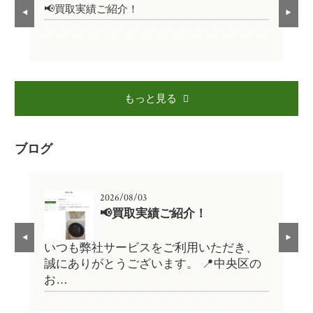
📢買取実績ご紹介！

もっと見る
ブログ
2026/08/03
📢買取実績ご紹介！
、
いつも弊社サービスをご利用いただき、
い
の
誠にありがとうございます。 📍中央区の
誠
お…
お