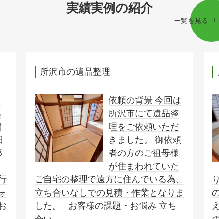
実績実例の紹介
一覧を見る
所沢市の遺品整理
し
依頼の背景 今回は
越
所沢市にて遺品整
紹
理をご依頼いただ
日
きました。 御依頼
部
者の方のご祖母様
が住まわれていた
行
ご自宅の整理で遠方に住んでいる為、
ォ
立ち合いなしでの見積・作業となりま
お
した。 お客様の課題・お悩み 立ち