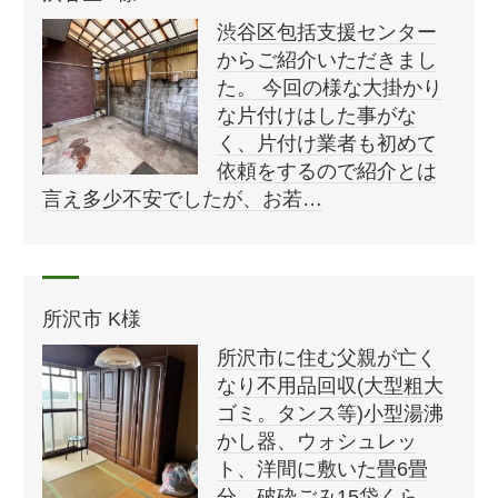
渋谷区包括支援センター
からご紹介いただきまし
た。 今回の様な大掛かり
な片付けはした事がな
く、片付け業者も初めて
依頼をするので紹介とは
言え多少不安でしたが、お若…
所沢市 K様
所沢市に住む父親が亡く
なり不用品回収(大型粗大
ゴミ。タンス等)小型湯沸
かし器、ウォシュレッ
ト、洋間に敷いた畳6畳
分、破砕ごみ15袋くら