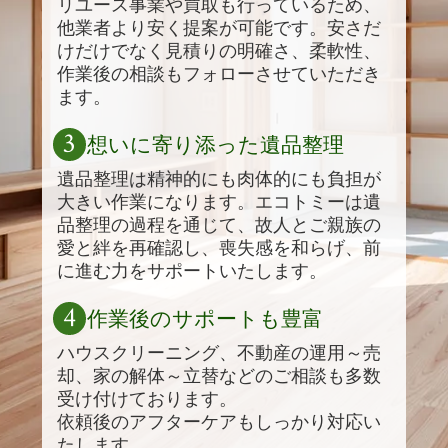
リユース事業や買取も行っているため、
他業者より安く提案が可能です。安さだ
けだけでなく見積りの明確さ、柔軟性、
作業後の相談もフォローさせていただき
ます。
3
想いに寄り添った遺品整理
遺品整理は精神的にも肉体的にも負担が
大きい作業になります。エコトミーは遺
品整理の過程を通じて、故人とご親族の
愛と絆を再確認し、喪失感を和らげ、前
に進む力をサポートいたします。
4
作業後のサポートも豊富
ハウスクリーニング、不動産の運用～売
却、家の解体～立替などのご相談も多数
受け付けております。
依頼後のアフターケアもしっかり対応い
たします。