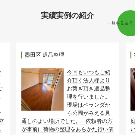
実績実例の紹介
一覧を見る
墨田区 遺品整理
で
今回もいつもご紹
し
介頂く法人様より
ご
お繋ぎ頂き遺品整
に
理を行いました。
現場はベランダか
金
ら公園がみえる見
立
通しのよい場所でした。 依頼者の方
し
が事前に荷物の整理をあらかた行い依