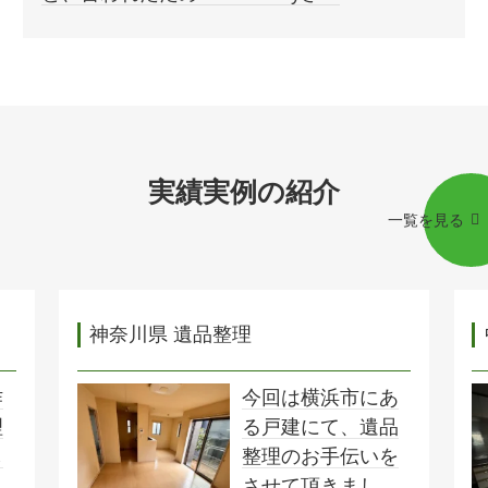
実績実例の紹介
一覧を見る
神奈川県 遺品整理
作
今回は横浜市にあ
理
る戸建にて、遺品
し
整理のお手伝いを
理
させて頂きまし