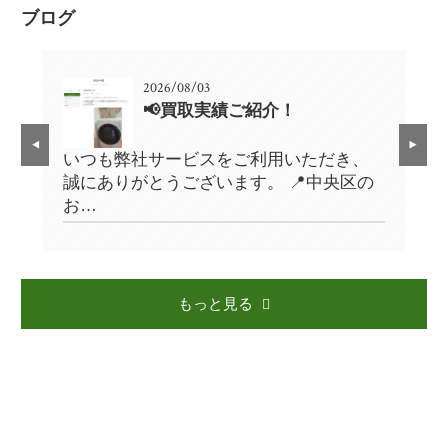
ブログ
2026/08/03
📢買取実績ご紹介！
、
いつも弊社サービスをご利用いただき、
い
の
誠にありがとうございます。 📍中央区の
誠
お…
お
もっと見る