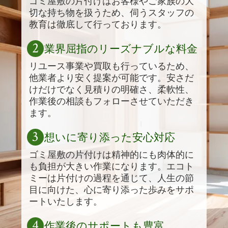
ゴミ屋敷の片付けはお客様やご家族の大
切な持ち物を扱うため、伺うスタッフの
教育は徹底して行っております。
2
業界屈指のリーズナブルな料金
リユース事業や買取も行っているため、
他業者より安く提案が可能です。安さだ
けだけでなく見積りの明確さ、柔軟性、
作業後の相談もフォローさせていただき
ます。
3
想いに寄り添った安心対応
ゴミ屋敷の片付けは精神的にも肉体的に
も負担が大きい作業になります。エコト
ミーは片付けの過程を通じて、人生の節
目に向けた、心に寄り添った歩みをサポ
ートいたします。
4
作業後のサポートも豊富