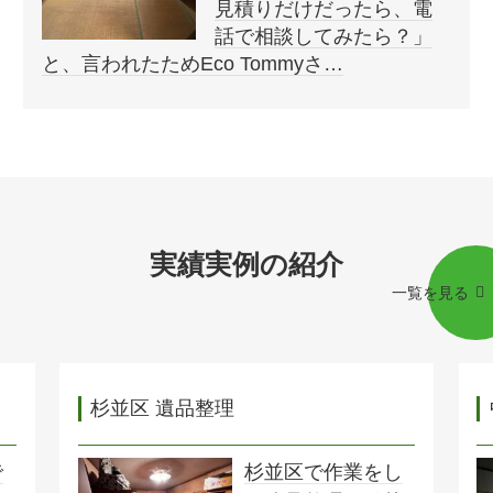
見積りだけだったら、電
話で相談してみたら？」
と、言われたためEco Tommyさ…
実績実例の紹介
一覧を見る
杉並区 遺品整理
で
杉並区で作業をし