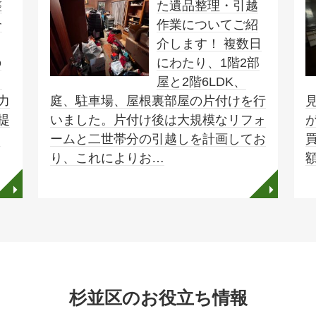
整
た遺品整理・引越
介
作業についてご紹
先
介します！ 複数日
の
にわたり、1階2部
さ
屋と2階6LDK、
力
庭、駐車場、屋根裏部屋の片付けを行
提
いました。片付け後は大規模なリフォ
出
ームと二世帯分の引越しを計画してお
り、これによりお…
◥
◥
杉並区のお役立ち情報