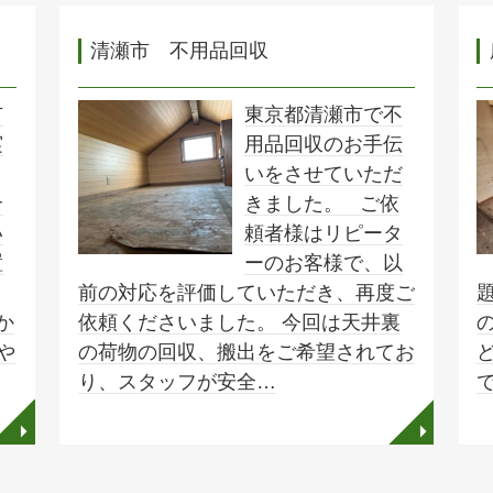
清瀬市 不用品回収
市
東京都清瀬市で不
実
用品回収のお手伝
法
いをさせていただ
介
きました。 ご依
い
頼者様はリピータ
置
ーのお客様で、以
前の対応を評価していただき、再度ご
か
依頼くださいました。 今回は天井裏
や
の荷物の回収、搬出をご希望されてお
り、スタッフが安全…
◥
◥