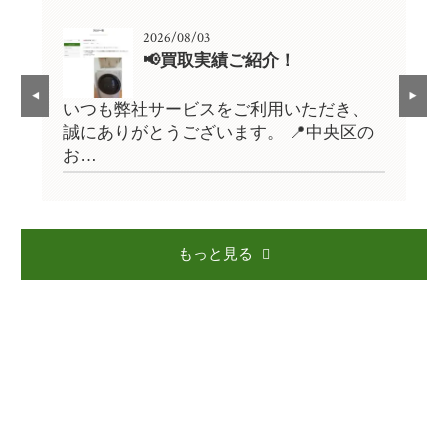
2026/08/03
📢買取実績ご紹介！
、
いつも弊社サービスをご利用いただき、
い
の
誠にありがとうございます。 📍中央区の
誠
お…
お
もっと見る