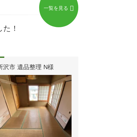
一覧を見る
した！
所沢市 遺品整理 N様