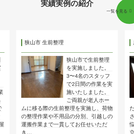
実績実例の紹介
一覧を見る
狭山市 生前整理
川
狭山市で生前整理
実
を実施しました。
3〜4名のスタッフ
、
で2日間の作業を実
業
施いたしました。
具
ご両親が老人ホー
で
ムに移る際の生前整理を実施し、荷物
者
の整理作業や不用品の分別、引越しの
屋
運搬作業まで一貫してお任せいただ
き…