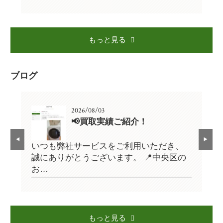
もっと見る
ブログ
2026/08/03
📢買取実績ご紹介！
、
いつも弊社サービスをご利用いただき、
い
の
誠にありがとうございます。 📍中央区の
誠
お…
お
もっと見る