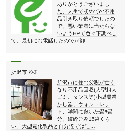
ありがとうございまし
た。人生で初めての不用
品引き取り依頼でしたの
で、悪い業者に当たらな
いようHPで色々下調べし
て、最初にお電話したのでが御…
所沢市 K様
所沢市に住む父親が亡く
なり不用品回収(大型粗大
ゴミ。タンス等)小型湯沸
かし器、ウォシュレッ
ト、洋間に敷いた畳6畳
分、破砕ごみ15袋くら
い、大型電化製品と自分達では運…