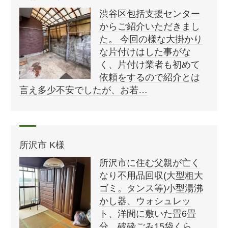
渋谷区包括支援センター
からご紹介いただきまし
た。 今回の様な大掛かり
な片付けはした事がな
く、片付け業者も初めて
依頼をするので紹介とは
言え多少不安でしたが、お若…
所沢市 K様
所沢市に住む父親が亡く
なり不用品回収(大型粗大
ゴミ。タンス等)小型湯沸
かし器、ウォシュレッ
ト、洋間に敷いた畳6畳
分、破砕ごみ15袋くら