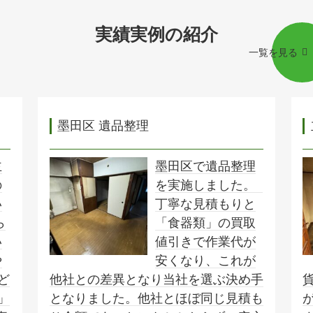
実績実例の紹介
一覧を見る
墨田区 遺品整理
主
墨田区で遺品整理
の
を実施しました。
い
丁寧な見積もりと
ら
「食器類」の買取
い
値引きで作業代が
や
安くなり、これが
ど
他社との差異となり当社を選ぶ決め手
」
となりました。他社とほぼ同じ見積も